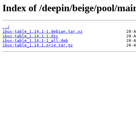
Index of /deepin/beige/pool/main
../
ibus-table_1.14.1-1.debian.tar.xz
ibus-table_1.14.1-1.dsc
ibus-table_1.14.1-1_all.deb
ibus-table_1.14.1.orig.tar.gz