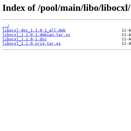
Index of /pool/main/libo/libocxl/
../
libocxl-doc_1.1.0-1_all.deb
libocxl_1.1.0-1.debian.tar.xz
libocxl_1.1.0-1.dsc
libocxl_1.1.0.orig.tar.gz