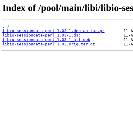
Index of /pool/main/libi/libio-se
../
libio-sessiondata-perl_1.03-1.debian.tar.gz
libio-sessiondata-perl_1.03-1.dsc
libio-sessiondata-perl_1.03-1_all.deb
libio-sessiondata-perl_1.03.orig.tar.gz