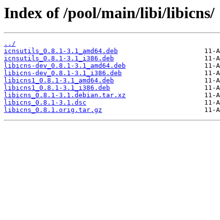
Index of /pool/main/libi/libicns/
../
icnsutils_0.8.1-3.1_amd64.deb
icnsutils_0.8.1-3.1_i386.deb
libicns-dev_0.8.1-3.1_amd64.deb
libicns-dev_0.8.1-3.1_i386.deb
libicns1_0.8.1-3.1_amd64.deb
libicns1_0.8.1-3.1_i386.deb
libicns_0.8.1-3.1.debian.tar.xz
libicns_0.8.1-3.1.dsc
libicns_0.8.1.orig.tar.gz