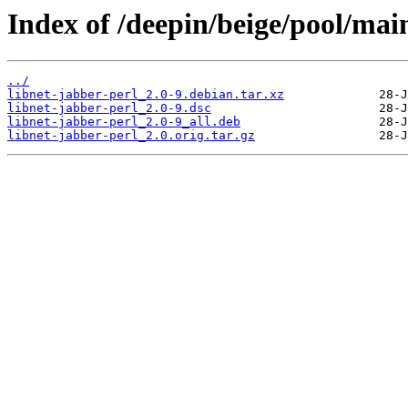
Index of /deepin/beige/pool/main
../
libnet-jabber-perl_2.0-9.debian.tar.xz
libnet-jabber-perl_2.0-9.dsc
libnet-jabber-perl_2.0-9_all.deb
libnet-jabber-perl_2.0.orig.tar.gz