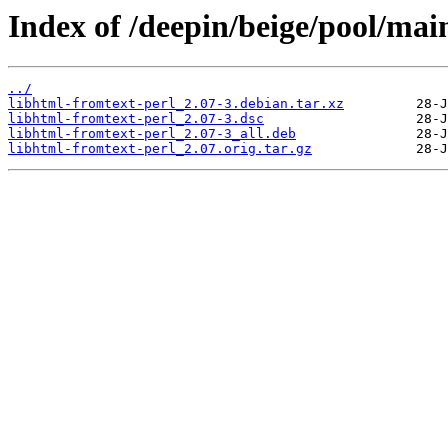
Index of /deepin/beige/pool/mai
../
libhtml-fromtext-perl_2.07-3.debian.tar.xz
libhtml-fromtext-perl_2.07-3.dsc
libhtml-fromtext-perl_2.07-3_all.deb
libhtml-fromtext-perl_2.07.orig.tar.gz