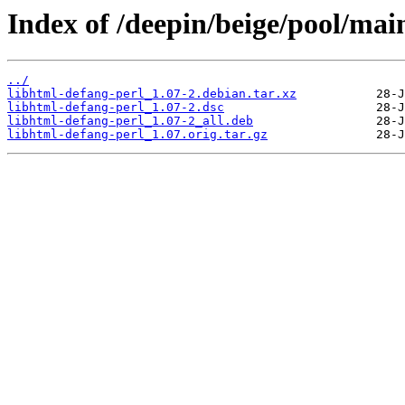
Index of /deepin/beige/pool/mai
../
libhtml-defang-perl_1.07-2.debian.tar.xz
libhtml-defang-perl_1.07-2.dsc
libhtml-defang-perl_1.07-2_all.deb
libhtml-defang-perl_1.07.orig.tar.gz