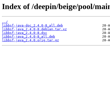
Index of /deepin/beige/pool/main
../
libbsf-java-doc_2.4.0-8_all.deb
libbsf-java_2.4.0-8.debian.tar.xz
libbsf-java_2.4.0-8.dsc
libbsf-java_2.4.0-8_all.deb
libbsf-java_2.4.0.orig.tar.gz