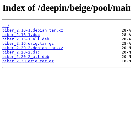
Index of /deepin/beige/pool/mai
../
biber_2.16-1.debian.tar.xz
biber_2.16-1.dsc
biber_2.16-1_all.deb
biber_2.16.orig.tar.gz
biber_2.20-2.debian.tar.xz
biber_2.20-2.dsc
biber_2.20-2_all.deb
biber_2.20.orig.tar.gz